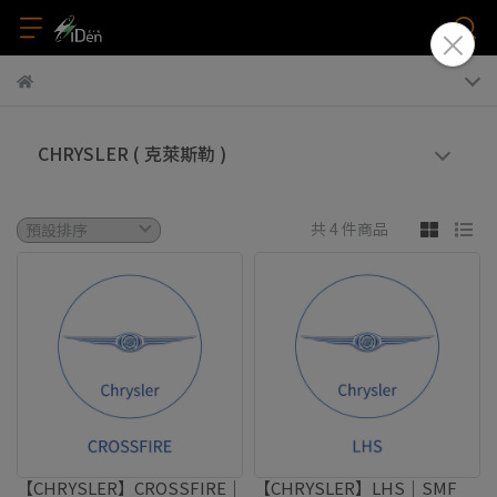
CHRYSLER ( 克萊斯勒 )
共 4 件商品
【CHRYSLER】CROSSFIRE｜
【CHRYSLER】LHS｜SMF