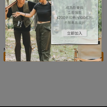
【RENAULT】MODUS｜EFB
【RENAULT】SCENIC｜EFB
｜SMF
｜SMF
NT$3,200
NT$5,500
加入購物車
加入購物車