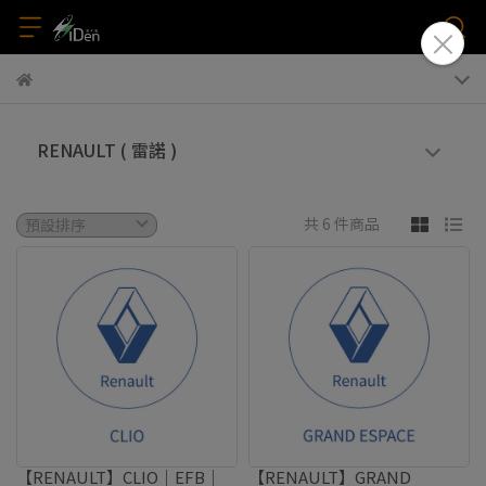
RENAULT ( 雷諾 )
共 6 件商品
【RENAULT】CLIO｜EFB｜
【RENAULT】GRAND