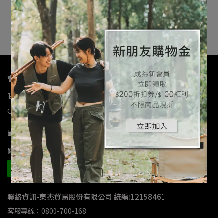
命 強勁啟動力｜長35.1*寬
NT$10,400
17.4*高18.9cm
加入購物車
會員資訊
我的帳戶
隱私政策
使用條款
會員權益
防詐騙宣導
Cookie聲明
銷售條款
退換貨政策
最新動態
關於我們
最新商品
職人分享
異業合作
客服中心
聯絡資訊-東杰貿易股份有限公司 統編:12158461
客服專線：0800-700-168