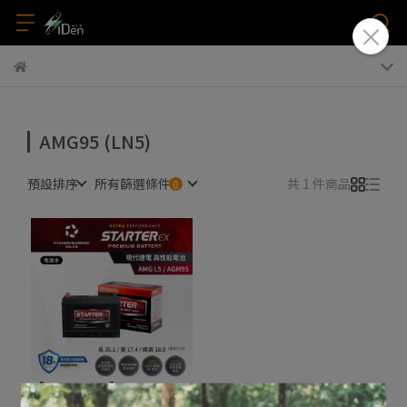
AMG95 (LN5)
預設排序
所有篩選條件
共 1 件商品
【StarterEX】AGM-LN5 /
AGM95｜原廠指定 超長壽