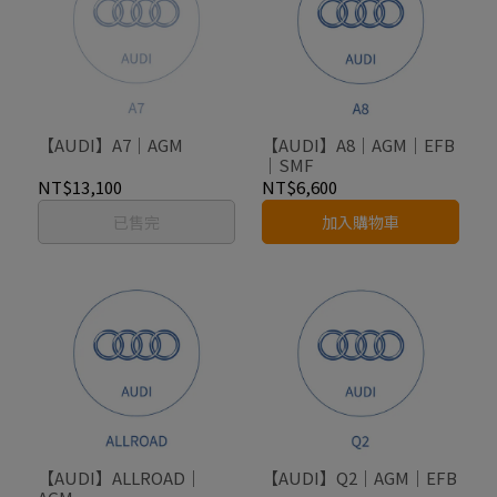
【AUDI】A7｜AGM
【AUDI】A8｜AGM｜EFB
｜SMF
NT$13,100
NT$6,600
已售完
加入購物車
【AUDI】ALLROAD｜
【AUDI】Q2｜AGM｜EFB