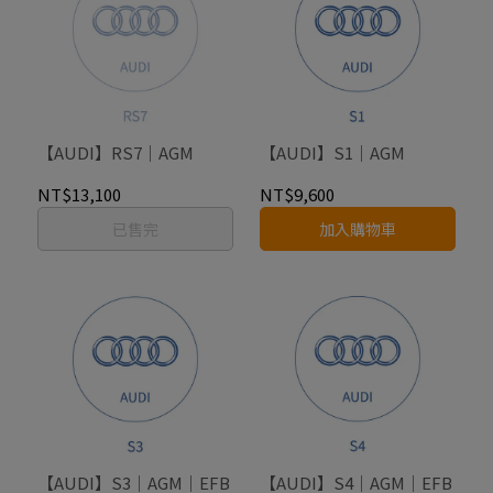
【AUDI】RS7｜AGM
【AUDI】S1｜AGM
NT$13,100
NT$9,600
已售完
加入購物車
【AUDI】S3｜AGM｜EFB
【AUDI】S4｜AGM｜EFB