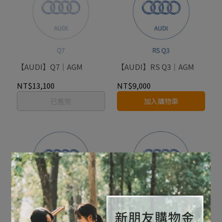
【AUDI】Q7｜AGM
【AUDI】RS Q3｜AGM
NT$13,100
NT$9,000
已售完
加入購物車
【AUDI】RS3｜AGM
【AUDI】RS4｜AGM｜