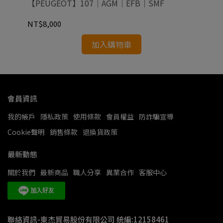
【PEUGEOT】107｜AGM｜EFB｜SMF
【P
NT$8,000
NT
加入購物車
會員資訊
我的帳戶
隱私政策
使用條款
會員權益
防詐騙宣導
Cookie聲明
銷售條款
退換貨政策
最新動態
關於我們
最新商品
職人分享
異業合作
客服中心
聯絡資訊-東杰貿易股份有限公司 統編:12158461