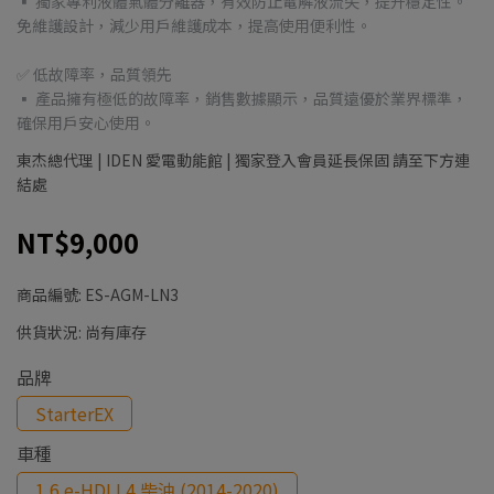
▪ 獨家專利液體氣體分離器，有效防止電解液流失，提升穩定性。
免維護設計，減少用戶維護成本，提高使用便利性。
✅ 低故障率，品質領先
▪ 產品擁有極低的故障率，銷售數據顯示，品質遠優於業界標準，
確保用戶安心使用。
東杰總代理 | IDEN 愛電動能館 | 獨家登入會員延長保固 請至下方連
結處
NT$9,000
商品編號:
ES-AGM-LN3
供貨狀況:
尚有庫存
品牌
StarterEX
車種
1.6 e-HDI L4 柴油 (2014-2020)