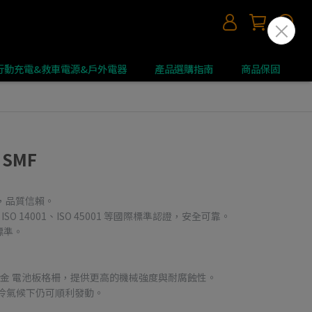
 | 行動充電&救車電源&戶外電器
產品選購指南
商品保固
｜SMF
應商，品質信賴。
49、ISO 14001、ISO 45001 等國際標準認證，安全可靠。
標準。
/鈣）合金 電池板格柵，提供更高的機械強度與耐腐蝕性。
冷氣候下仍可順利發動。