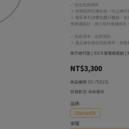
✅ 安全性與環保
▪ 特殊阻燃防爆系統，防止爆炸
▪ 獨家專利液體氣體分離器，
免維護設計，減少用戶維護成本
✅ 低故障率，品質領先
▪ 產品擁有極低的故障率，銷
東杰總代理 | IDEN 愛電動能館
NT$3,300
商品編號:
ES-75D23L
供貨狀況:
尚有庫存
品牌
StarterEX
車種