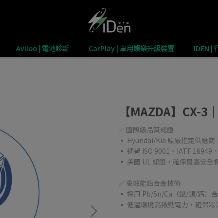
Aviloo | 電池診斷
CarPlay | 車用娛樂升級裝置
IDEN
【MAZDA】CX-3
✅ 國際級品質認證
▪ Hyundai/Kia 原廠指定供
▪ 通過 ISO 9001、IATF 169
▪ 美國 UL 認證，確保最高安全
✅ 高效能鉛合金技術
▪ 採用 Pb/Sn/Ca（鉛/錫
▪ 低溫環境高啟動電力，確保寒