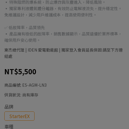
▪ 特殊阻燃防爆系統，防止爆炸與灰塵進入，降低風險。
▪ 獨家專利液體氣體分離器，有效防止電解液流失，提升穩定性。
免維護設計，減少用戶維護成本，提高使用便利性。
✅ 低故障率，品質領先
▪ 產品擁有極低的故障率，銷售數據顯示，品質遠優於業界標準，
確保用戶安心使用。
東杰總代理 | IDEN 愛電動能館 | 獨家登入會員延長保固 請至下方連
結處
NT$5,500
商品編號:
ES-AGM-LN3
供貨狀況:
尚有庫存
品牌
StarterEX
車種