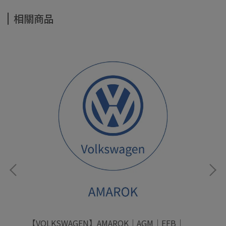
相關商品
MF
【VOLKSWAGEN】AMAROK｜AGM｜EFB｜
【V