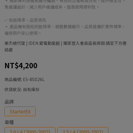
▪ 獨家專利液體氣體分離器，有效防止電解液流失，提升穩定性。
免維護設計，減少用戶維護成本，提高使用便利性。
✅ 低故障率，品質領先
▪ 產品擁有極低的故障率，銷售數據顯示，品質遠優於業界標準，
確保用戶安心使用。
東杰總代理 | IDEN 愛電動能館 | 獨家登入會員延長保固 請至下方連
結處
NT$4,200
商品編號:
ES-85D26L
供貨狀況:
尚有庫存
品牌
StarterEX
車種
2.0 L4 (2000-2007)
2.5 L4 (2000-2007)