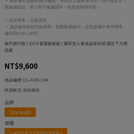
▪ 獨家專利液體氣體分離器，有效防止電解液流失，提升穩定性。
免維護設計，減少用戶維護成本，提高使用便利性。
✅ 低故障率，品質領先
▪ 產品擁有極低的故障率，銷售數據顯示，品質遠優於業界標準，
確保用戶安心使用。
東杰總代理 | IDEN 愛電動能館 | 獨家登入會員延長保固 請至下方連
結處
NT$9,600
商品編號:
ES-AGM-LN4
供貨狀況:
尚有庫存
品牌
StarterEX
車種
Lp610-4 5.2 V10 (2014-)