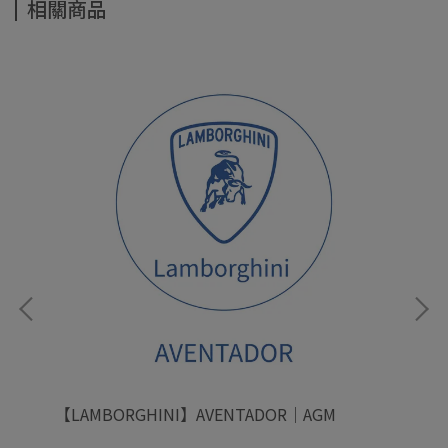
相關商品
【LAMBORGHINI】AVENTADOR｜AGM
【L
SM