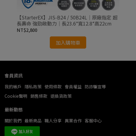
指定
【StarterEX】JIS-B24 / 50B24L｜原廠指定 超
【S
cm
長壽命 強勁啟動力｜長23.6*寬12.8*高22cm
長壽
NT$2,800
NT
加入購物車
會員資訊
我的帳戶
隱私政策
使用條款
會員權益
防詐騙宣導
Cookie聲明
銷售條款
退換貨政策
最新動態
關於我們
最新商品
職人分享
異業合作
客服中心