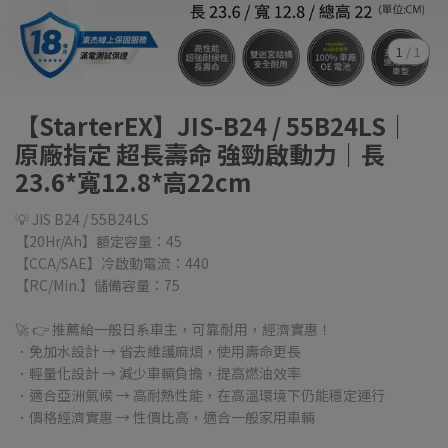
1
/
1
【StarterEX】JIS-B24 / 55B24LS｜
原廠指定 超長壽命 強勁啟動力｜長
23.6*寬12.8*高22cm
💡 JIS B24 / 55B24LS
【20Hr/Ah】額定容量：45
【CCA/SAE】冷啟動電流：440
【RC/Min.】儲備容量：75
🚀 👉 推薦給一般日系車主，可靠耐用，經濟實惠！
．免加水設計 → 省去維護麻煩，使用壽命更長
．輕量化設計 → 減少車輛負擔，提高燃油效率
．適合亞洲氣候 → 高耐熱性能，在高溫環境下仍能穩定運行
．價格經濟實惠 → 性價比高，適合一般家用車輛