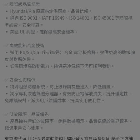
✅ 國際級品質認證
▪ Hyundai/Kia 原廠指定供應商，品質信賴。
▪ 通過 ISO 9001、IATF 16949、ISO 14001、ISO 45001 等國際標
準認證，安全可靠。
▪ 美國 UL 認證，確保最高安全標準。
✅ 高效能鉛合金技術
▪ 採用 Pb/Sn/Ca（鉛/錫/鈣）合金 電池板格柵，提供更高的機械強
度與耐腐蝕性。
▪ 低溫環境高啟動電力，確保寒冷氣候下仍可順利發動。
✅ 安全性與環保
▪ 特殊阻燃防爆系統，防止爆炸與灰塵進入，降低風險。
▪ 獨家專利液體氣體分離器，有效防止電解液流失，提升穩定性。
免維護設計，減少用戶維護成本，提高使用便利性。
✅ 低故障率，品質領先
▪ 產品擁有極低的故障率，銷售數據顯示，品質遠優於業界標準，
確保用戶安心使用。
東杰總代理 | IDEN 愛電動能館 | 獨家登入會員延長保固 請至下方連