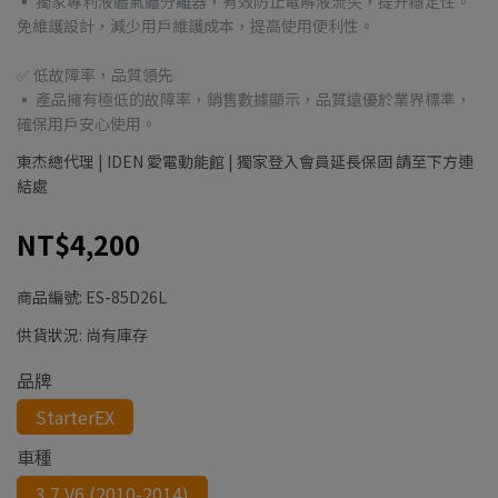
▪ 獨家專利液體氣體分離器，有效防止電解液流失，提升穩定性。
免維護設計，減少用戶維護成本，提高使用便利性。
✅ 低故障率，品質領先
▪ 產品擁有極低的故障率，銷售數據顯示，品質遠優於業界標準，
確保用戶安心使用。
東杰總代理 | IDEN 愛電動能館 | 獨家登入會員延長保固 請至下方連
結處
NT$4,200
商品編號:
ES-85D26L
供貨狀況:
尚有庫存
品牌
StarterEX
車種
3.7 V6 (2010-2014)