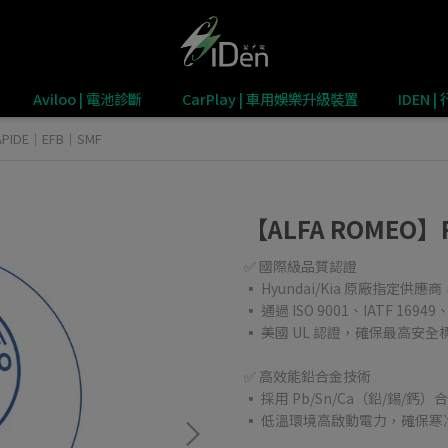
Aviloo | 電池診斷
CarPlay | 車用娛樂升級裝置
IDEN
APIDE｜EFB｜SMF
【ALFA ROMEO】
✅ 國際級品質認證
▪ Hyundai/Kia 原廠指定供
▪ 通過 ISO 9001、IATF 169
▪ 美國 UL 認證，確保最高安全
✅ 高效能鉛合金技術
▪ 採用 Pb/Sn/Ca（鉛/錫
▪ 低溫環境高啟動電力，確保寒