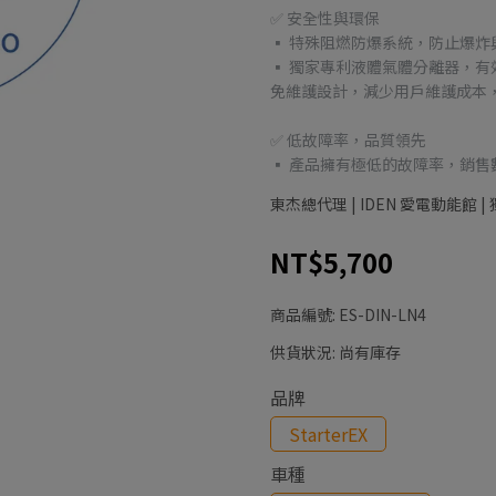
✅ 安全性與環保
▪ 特殊阻燃防爆系統，防止爆炸
▪ 獨家專利液體氣體分離器，
免維護設計，減少用戶維護成本
✅ 低故障率，品質領先
▪ 產品擁有極低的故障率，銷
東杰總代理 | IDEN 愛電動能館
NT$5,700
商品編號:
ES-DIN-LN4
供貨狀況:
尚有庫存
品牌
StarterEX
車種