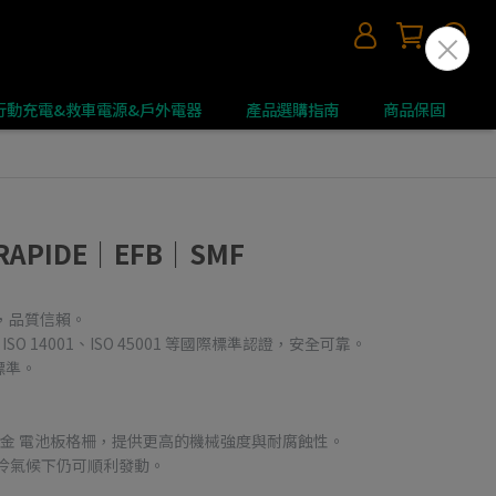
 | 行動充電&救車電源&戶外電器
產品選購指南
商品保固
RAPIDE｜EFB｜SMF
應商，品質信賴。
49、ISO 14001、ISO 45001 等國際標準認證，安全可靠。
標準。
/鈣）合金 電池板格柵，提供更高的機械強度與耐腐蝕性。
冷氣候下仍可順利發動。