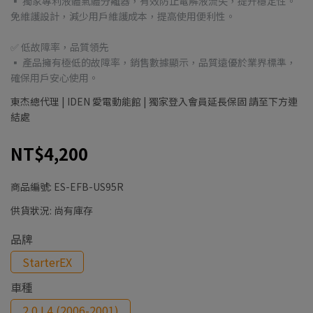
▪ 獨家專利液體氣體分離器，有效防止電解液流失，提升穩定性。
免維護設計，減少用戶維護成本，提高使用便利性。
✅ 低故障率，品質領先
▪ 產品擁有極低的故障率，銷售數據顯示，品質遠優於業界標準，
確保用戶安心使用。
東杰總代理 | IDEN 愛電動能館 | 獨家登入會員延長保固 請至下方連
結處
NT$4,200
商品編號:
ES-EFB-US95R
供貨狀況:
尚有庫存
品牌
StarterEX
車種
2.0 L4 (2006-2001)