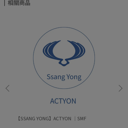
相關商品
【SSANG YONG】ACTYON ｜SMF
【S
SM