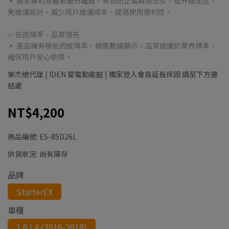
▪ 獨家專利液體氣體分離器，有效防止電解液流失，提升穩定性。
免維護設計，減少用戶維護成本，提高使用便利性。
✅ 低故障率，品質領先
▪ 產品擁有極低的故障率，銷售數據顯示，品質遠優於業界標準，
確保用戶安心使用。
東杰總代理 | IDEN 愛電動能館 | 獨家登入會員延長保固 請至下方連
結處
NT$4,200
商品編號:
ES-85D26L
供貨狀況:
尚有庫存
品牌
StarterEX
車種
1.6 L4 (2016-2018)