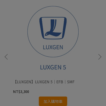
【LUXGEN】LUXGEN 5｜EFB｜SMF
【L
NT$3,300
NT
加入購物車