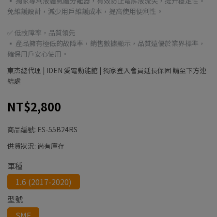
▪ 獨家專利液體氣體分離器，有效防止電解液流失，提升穩定性。
免維護設計，減少用戶維護成本，提高使用便利性。
✅ 低故障率，品質領先
▪ 產品擁有極低的故障率，銷售數據顯示，品質遠優於業界標準，
確保用戶安心使用。
東杰總代理 | IDEN 愛電動能館 | 獨家登入會員延長保固 請至下方連
結處
NT$2,800
商品編號:
ES-55B24RS
供貨狀況:
尚有庫存
車種
1.6 (2017-2020)
型號
SMF