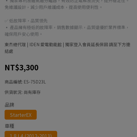
▪ 獨家專利液體氣體分離器，有效防止電解液流失，提升穩定性。
免維護設計，減少用戶維護成本，提高使用便利性。
✅ 低故障率，品質領先
▪ 產品擁有極低的故障率，銷售數據顯示，品質遠優於業界標準，
確保用戶安心使用。
東杰總代理 | IDEN 愛電動能館 | 獨家登入會員延長保固 請至下方連
結處
NT$3,300
商品編號:
ES-75D23L
供貨狀況:
尚有庫存
品牌
StarterEX
車種
1.8 L4 (2012-2013)