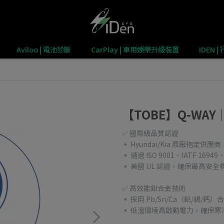
Aviloo | 電池診斷
CarPlay | 車用娛樂升級裝置
IDEN
【TOBE】Q-WAY
✅ 國際級品質認證
▪ Hyundai/Kia 原廠指定供
▪ 通過 ISO 9001、IATF 169
▪ 美國 UL 認證，確保最高安全
✅ 高效能鉛合金技術
▪ 採用 Pb/Sn/Ca（鉛/錫
▪ 低溫環境高啟動電力，確保寒