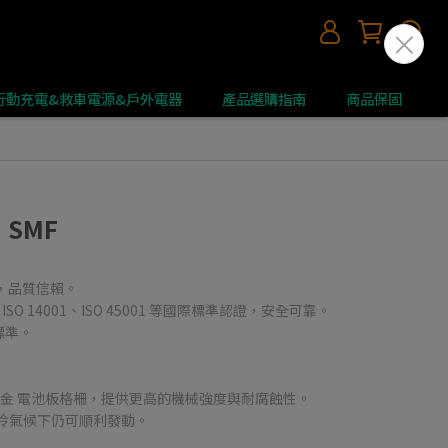
 | 行動充電&救車電源&戶外電器
產品選購指南
商品保固
｜SMF
應商，品質信賴。
49、ISO 14001、ISO 45001 等國際標準認證，安全可靠。
標準。
/鈣）合金 電池板格柵，提供更高的機械強度與耐腐蝕性。
冷氣候下仍可順利發動。