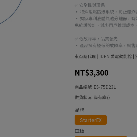
✅ 安全性與環保
▪ 特殊阻燃防爆系統，防止爆炸
▪ 獨家專利液體氣體分離器，
免維護設計，減少用戶維護成本
✅ 低故障率，品質領先
▪ 產品擁有極低的故障率，銷
東杰總代理 | IDEN 愛電動能館
NT$3,300
商品編號:
ES-75D23L
供貨狀況:
尚有庫存
品牌
StarterEX
車種